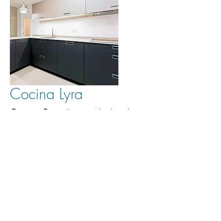
Cocina Lyra
Coci
nas Pequeñas
en Alco
bendas
Venta de cocinas Pequeñas
en Alcobendas,
Soto del Real, Villalba, Colmenar Viejo, Tres
Cantos.