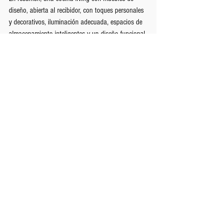
diseño, abierta al recibidor, con toques personales 
y decorativos, iluminación adecuada, espacios de 
almacenamiento inteligentes y un diseño funcional 
y ergonómico puede convertirse en el espacio de 
tus sueños. 
¡Permítenos ayudarte a crear la cocina living 
perfecta que se adapte a tu estilo de vida y 
necesidades!
Descargar catálogo
 completo de 
cocinas